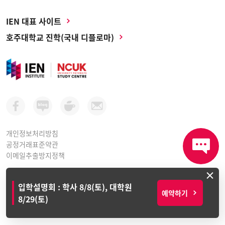
IEN 대표 사이트
호주대학교 진학(국내 디플로마)
개인정보처리방침
공정거래표준약관
이메일추출방지정책
×
아이이엔인스티튜트 평생교육원ㅣ 사업자등록번호: 264-81-10998
입학설명회 : 학사 8/8(토), 대학원
서울시 강남구 테헤란로 416, 연봉빌딩 2층 (선릉역 1번 출구)
예약하기
8/29(토)
T. (02) 3471-9911 ㅣ E. Info@ienkorea.com
Copyright © IEN Institute. All Rights Reserved.
XS