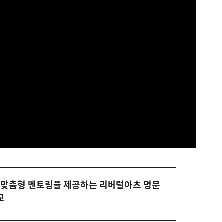
인맞춤형 멘토링을 제공하는 리버럴아츠 명문
교