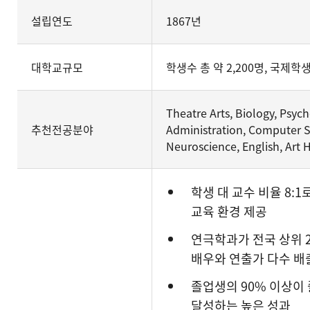
설립연도
1867년
대학교규모
학생수 총 약 2,200명, 국제학생
Theatre Arts, Biology, Psych
추천전공분야
Administration, Computer S
Neuroscience, English, Art 
학생 대 교수 비율 8:
교육 환경 제공
연극학과가 전국 상위 
배우와 연출가 다수 배
졸업생의 90% 이상이 
달성하는 높은 성과