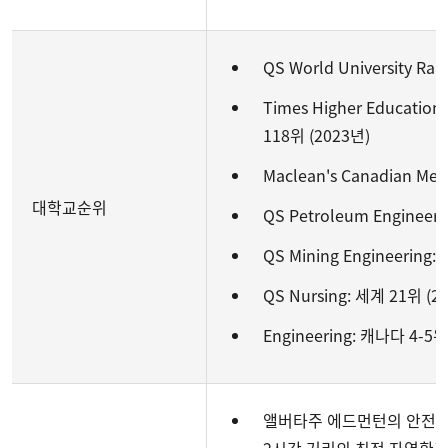
QS World University Ra
Times Higher Education 
118위 (2023년)
Maclean's Canadian Medi
대학교순위
QS Petroleum Engineer
QS Mining Engineering:
QS Nursing: 세계 21위 (2
Engineering: 캐나다 4-5위
앨버타주 에드먼턴의 안전하