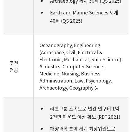
Archaeology 세계 36위 (QS 2025)
Earth and Marine Sciences 세계
40위 (QS 2025)
Oceanography, Engineering
(Aerospace, Civil, Electrical &
Electronic, Mechanical, Ship Science),
추천
Acoustics, Computer Science,
전공
Medicine, Nursing, Business
Administration, Law, Psychology,
Archaeology, Geography 등
러셀그룹 소속으로 연간 연구비 1억
2천만 파운드 이상 확보 (REF 2021)
해양과학 분야 세계 최상위권으로