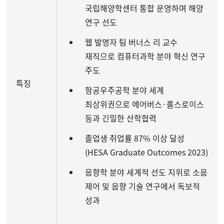
국립해양학센터 통합 운영하며 해양
연구 선도
웹 발명자 팀 버너스 리 교수
재직으로 컴퓨터과학 분야 혁신 연구
주도
특징
항공우주공학 분야 세계
최상위권으로 에어버스·롤스로이스
등과 긴밀한 산학협력
졸업생 취업률 87% 이상 달성
(HESA Graduate Outcomes 2023)
음향학 분야 세계적 선도 지위로 소음
제어 및 음향 기술 연구에서 독보적
성과