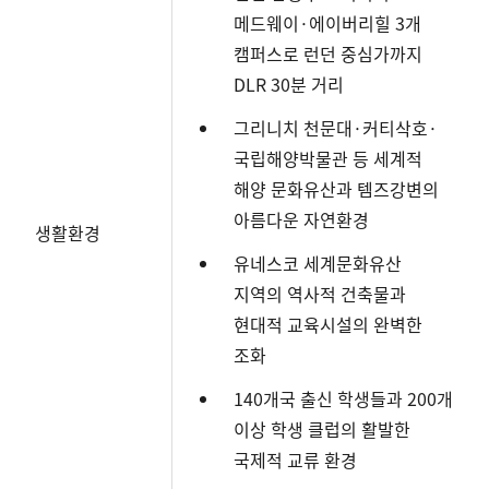
메드웨이·에이버리힐 3개
캠퍼스로 런던 중심가까지
DLR 30분 거리
그리니치 천문대·커티삭호·
국립해양박물관 등 세계적
해양 문화유산과 템즈강변의
아름다운 자연환경
생활환경
유네스코 세계문화유산
지역의 역사적 건축물과
현대적 교육시설의 완벽한
조화
140개국 출신 학생들과 200개
이상 학생 클럽의 활발한
국제적 교류 환경