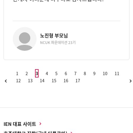
노진형 부모님
NCUK 파운데이션 23기
1
2
3
4
5
6
7
8
9
10
11
12
13
14
15
16
17
IEN 대표 사이트